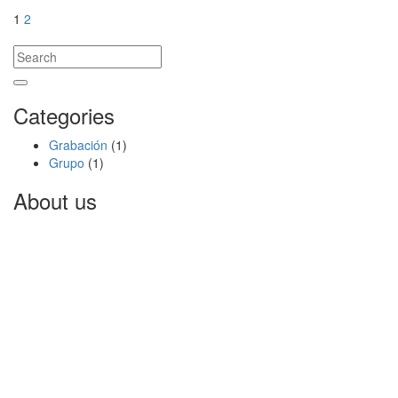
Posts
navigation
1
2
Categories
Grabación
(1)
Grupo
(1)
About us